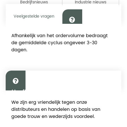
Bedrijfsnieuws
Industrie nieuws
Veelgestelde vragen
Hoe lang duurt het van bestelling tot
Afhankelijk van het ordervolume bedraagt ​​
levering?
de gemiddelde cyclus ongeveer 3-30
dagen.
Heeft u een verkoopdoelstelling voor
het voltooide bedrag aan de
We zijn erg vriendelijk tegen onze
distributeur gesteld?
distributeurs en handelen op basis van
goede trouw en wederzijds voordeel.