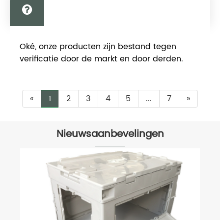
Kan ik een extern inspectiebedrijf
Oké, onze producten zijn bestand tegen
sturen?
verificatie door de markt en door derden.
«
1
2
3
4
5
...
7
»
Nieuwsaanbevelingen