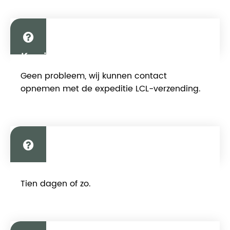
Kan ik de goederen van een andere
leverancier naar uw fabriek leveren?
Geen probleem, wij kunnen contact
Dan samen laden?
opnemen met de expeditie LCL-verzending.
Wanneer verlaat u uw fabriek en heeft
Tien dagen of zo.
u uw voorjaarsfeestvakantie?