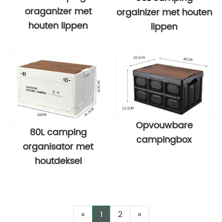
oraganizer met
orgainizer met houten
houten lippen
lippen
Opvouwbare
80L camping
campingbox
organisator met
houtdeksel
«
1
2
»