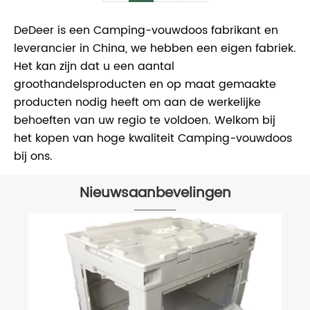
DeDeer is een Camping-vouwdoos fabrikant en
leverancier in China, we hebben een eigen fabriek.
Het kan zijn dat u een aantal
groothandelsproducten en op maat gemaakte
producten nodig heeft om aan de werkelijke
behoeften van uw regio te voldoen. Welkom bij
het kopen van hoge kwaliteit Camping-vouwdoos
bij ons.
Nieuwsaanbevelingen
Welke impact hebben de doe-het-zelf
lade-organisatoren op oplossingen
voor thuisopslag nu deze op de markt
Bekijk meer >>
komen?