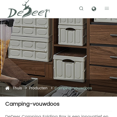


Thuis
Producten
Camping-vouwdoos
Camping-vouwdoos
DeDeer Camping Folding Box is een innovatief en